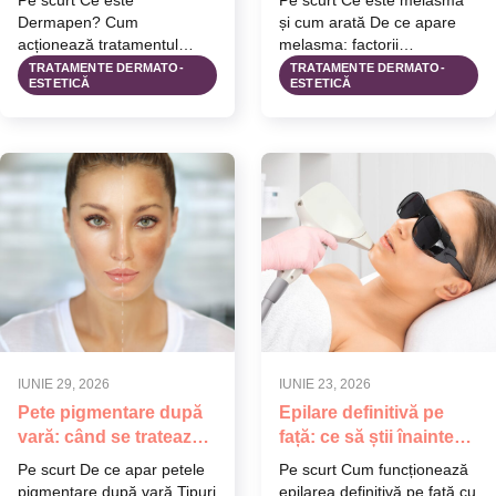
Pe scurt Ce este
Pe scurt Ce este melasma
microneedling
Dermapen? Cum
și cum arată De ce apare
acționează tratamentul
melasma: factorii
Dermapen asupra pielii
declanșatori principali De
TRATAMENTE DERMATO-
TRATAMENTE DERMATO-
ESTETICĂ
ESTETICĂ
Pentru ce probleme ale pielii
ce…
poate…
IUNIE 29, 2026
IUNIE 23, 2026
Pete pigmentare după
Epilare definitivă pe
vară: când se tratează
față: ce să știi înainte
și ce opțiuni există
de tratament
Pe scurt De ce apar petele
Pe scurt Cum funcționează
pigmentare după vară Tipuri
epilarea definitivă pe față cu