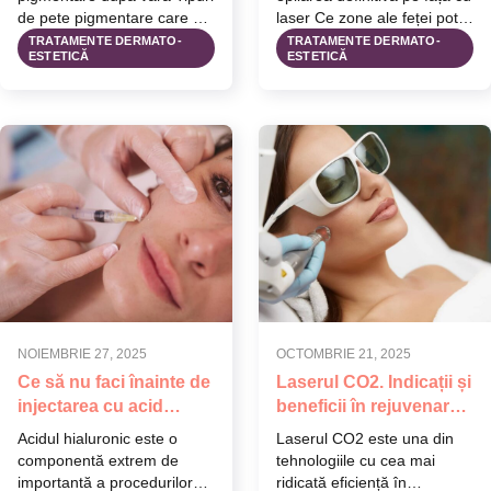
de pete pigmentare care se
laser Ce zone ale feței pot fi
agravează după…
tratate…
TRATAMENTE DERMATO-
TRATAMENTE DERMATO-
ESTETICĂ
ESTETICĂ
NOIEMBRIE 27, 2025
OCTOMBRIE 21, 2025
Ce să nu faci înainte de
Laserul CO2. Indicații și
injectarea cu acid
beneficii în rejuvenarea
hialuronic. Sfatul
pielii tale
Acidul hialuronic este o
Laserul CO2 este una din
specialistului
componentă extrem de
tehnologiile cu cea mai
importantă a procedurilor
ridicată eficiență în