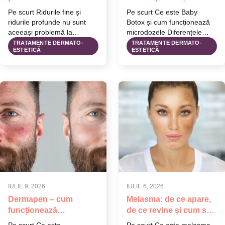
tratamente se potrivesc
tratament estetic
Pe scurt Ridurile fine și
Pe scurt Ce este Baby
fiecărui caz
preventiv?
ridurile profunde nu sunt
Botox și cum funcționează
aceeași problemă la
microdozele Diferențele
intensități diferite — au
dintre tratamentul clasic și
TRATAMENTE DERMATO-
TRATAMENTE DERMATO-
ESTETICĂ
ESTETICĂ
mecanisme…
tehnica Baby…
IULIE 9, 2026
IULIE 6, 2026
Dermapen – cum
Melasma: de ce apare,
funcționează
de ce revine și cum se
tratamentul de
gestionează corect