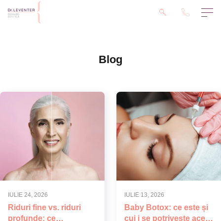
Blog
IULIE 24, 2026
IULIE 13, 2026
Riduri fine vs. riduri
Baby Botox: ce este și
profunde: ce
cui i se potrivește acest