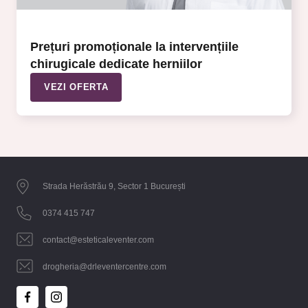
Prețuri promoționale la intervențiile
chirugicale dedicate herniilor
VEZI OFERTA
Strada Herăstrău 9, Sector 1 București
0374 415 747
contact@esteticaleventer.com
drogheria@drleventercentre.com