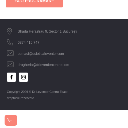
FA O PROGRAMARE
Strada Herăstrău 9, Sector 1 București
0374 415 747
contact@esteticaleventer.com
drogheria@drleventercentre.com
Copyright 2026 © Dr Leventer Centre Toate
drepturile rezervate.