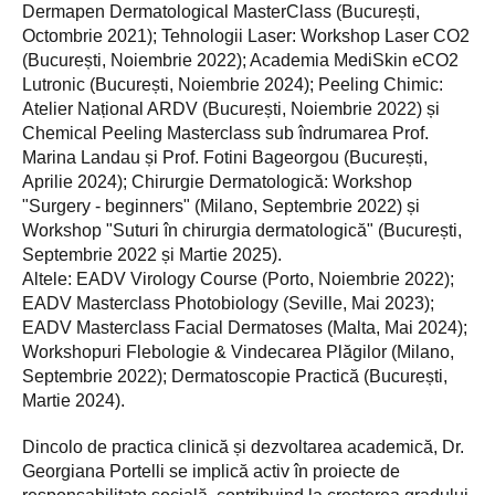
Dermapen Dermatological MasterClass (București,
Octombrie 2021); Tehnologii Laser: Workshop Laser CO2
(București, Noiembrie 2022); Academia MediSkin eCO2
Lutronic (București, Noiembrie 2024); Peeling Chimic:
Atelier Național ARDV (București, Noiembrie 2022) și
Chemical Peeling Masterclass sub îndrumarea Prof.
Marina Landau și Prof. Fotini Bageorgou (București,
Aprilie 2024); Chirurgie Dermatologică: Workshop
"Surgery - beginners" (Milano, Septembrie 2022) și
Workshop "Suturi în chirurgia dermatologică" (București,
Septembrie 2022 și Martie 2025).
Altele: EADV Virology Course (Porto, Noiembrie 2022);
EADV Masterclass Photobiology (Seville, Mai 2023);
EADV Masterclass Facial Dermatoses (Malta, Mai 2024);
Workshopuri Flebologie & Vindecarea Plăgilor (Milano,
Septembrie 2022); Dermatoscopie Practică (București,
Martie 2024).
Dincolo de practica clinică și dezvoltarea academică, Dr.
Georgiana Portelli se implică activ în proiecte de