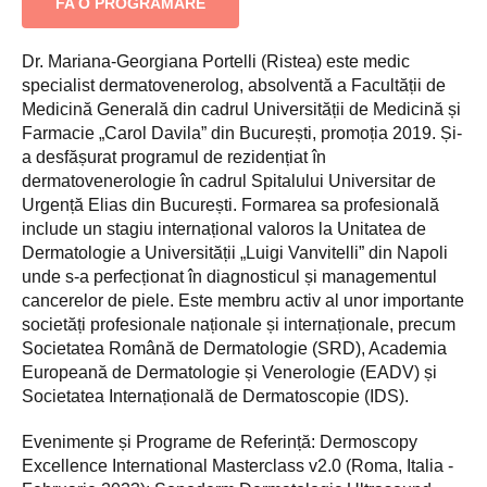
FA O PROGRAMARE
Dr. Mariana-Georgiana Portelli (Ristea) este medic
specialist dermatovenerolog, absolventă a Facultății de
Medicină Generală din cadrul Universității de Medicină și
Farmacie „Carol Davila” din București, promoția 2019. Și-
a desfășurat programul de rezidențiat în
dermatovenerologie în cadrul Spitalului Universitar de
Urgență Elias din București. Formarea sa profesională
include un stagiu internațional valoros la Unitatea de
Dermatologie a Universității „Luigi Vanvitelli” din Napoli
unde s-a perfecționat în diagnosticul și managementul
cancerelor de piele. Este membru activ al unor importante
societăți profesionale naționale și internaționale, precum
Societatea Română de Dermatologie (SRD), Academia
Europeană de Dermatologie și Venerologie (EADV) și
Societatea Internațională de Dermatoscopie (IDS).
Evenimente și Programe de Referință: Dermoscopy
Excellence International Masterclass v2.0 (Roma, Italia -