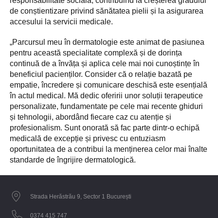
responsabilitate socială, contribuind la creșterea gradului
de conștientizare privind sănătatea pielii și la asigurarea
accesului la servicii medicale.
„Parcursul meu în dermatologie este animat de pasiunea
pentru această specialitate complexă și de dorința
continuă de a învăța și aplica cele mai noi cunoștințe în
beneficiul pacienților. Consider că o relație bazată pe
empatie, încredere și comunicare deschisă este esențială
în actul medical. Mă dedic oferirii unor soluții terapeutice
personalizate, fundamentate pe cele mai recente ghiduri
și tehnologii, abordând fiecare caz cu atenție și
profesionalism. Sunt onorată să fac parte dintr-o echipă
medicală de excepție și privesc cu entuziasm
oportunitatea de a contribui la menținerea celor mai înalte
standarde de îngrijire dermatologică.
Strada Herăstrău 9, Sector 1 București
0374 415 747