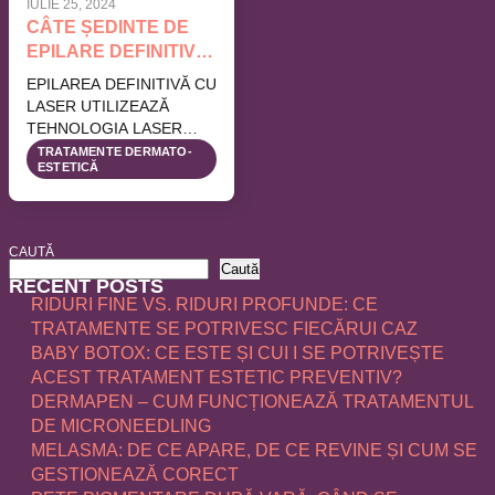
IULIE 25, 2024
CÂTE ȘEDINTE DE
EPILARE DEFINITIVĂ
CU LASER SUNT
EPILAREA DEFINITIVĂ CU
NECESARE
LASER UTILIZEAZĂ
TEHNOLOGIA LASER
PENTRU A ÎNLĂTURA
TRATAMENTE DERMATO-
ESTETICĂ
FIRELE DE PĂR
NEDORITE DE PE FAȚĂ
ȘI…
CAUTĂ
Caută
RECENT POSTS
RIDURI FINE VS. RIDURI PROFUNDE: CE
TRATAMENTE SE POTRIVESC FIECĂRUI CAZ
BABY BOTOX: CE ESTE ȘI CUI I SE POTRIVEȘTE
ACEST TRATAMENT ESTETIC PREVENTIV?
DERMAPEN – CUM FUNCȚIONEAZĂ TRATAMENTUL
DE MICRONEEDLING
MELASMA: DE CE APARE, DE CE REVINE ȘI CUM SE
GESTIONEAZĂ CORECT