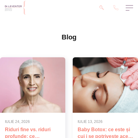
Blog
IULIE 24, 2026
IULIE 13, 2026
Riduri fine vs. riduri
Baby Botox: ce este și
profunde: ce
cui i se potrivește acest