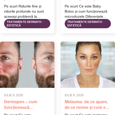
tratamente se potrivesc
tratament estetic
Pe scurt Ridurile fine și
Pe scurt Ce este Baby
fiecărui caz
preventiv?
ridurile profunde nu sunt
Botox și cum funcționează
aceeași problemă la
microdozele Diferențele
intensități diferite — au
dintre tratamentul clasic și
TRATAMENTE DERMATO-
TRATAMENTE DERMATO-
ESTETICĂ
ESTETICĂ
mecanisme…
tehnica Baby…
IULIE 9, 2026
IULIE 6, 2026
Dermapen – cum
Melasma: de ce apare,
funcționează
de ce revine și cum se
tratamentul de
gestionează corect