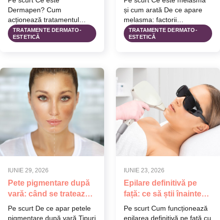
Pe scurt Ce este
Pe scurt Ce este melasma
microneedling
Dermapen? Cum
și cum arată De ce apare
acționează tratamentul
melasma: factorii
Dermapen asupra pielii
declanșatori principali De
TRATAMENTE DERMATO-
TRATAMENTE DERMATO-
ESTETICĂ
ESTETICĂ
Pentru ce probleme ale pielii
ce…
poate…
IUNIE 29, 2026
IUNIE 23, 2026
Pete pigmentare după
Epilare definitivă pe
vară: când se tratează
față: ce să știi înainte
și ce opțiuni există
de tratament
Pe scurt De ce apar petele
Pe scurt Cum funcționează
pigmentare după vară Tipuri
epilarea definitivă pe față cu