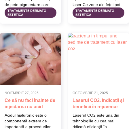
de pete pigmentare care se
laser Ce zone ale feței pot fi
agravează după…
tratate…
TRATAMENTE DERMATO-
TRATAMENTE DERMATO-
ESTETICĂ
ESTETICĂ
NOIEMBRIE 27, 2025
OCTOMBRIE 21, 2025
Ce să nu faci înainte de
Laserul CO2. Indicații și
injectarea cu acid
beneficii în rejuvenarea
hialuronic. Sfatul
pielii tale
Acidul hialuronic este o
Laserul CO2 este una din
specialistului
componentă extrem de
tehnologiile cu cea mai
importantă a procedurilor
ridicată eficiență în