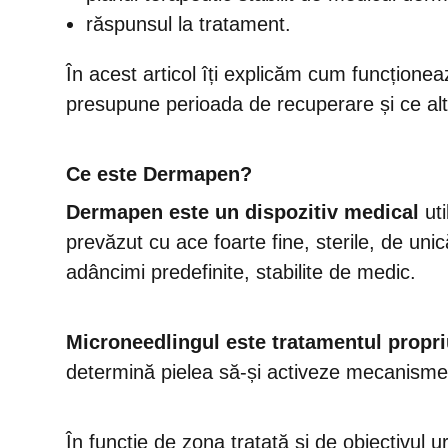
răspunsul la tratament.
În acest articol îți explicăm cum funcțione
presupune perioada de recuperare și ce alte 
Ce este Dermapen?
Dermapen este un dispozitiv medical
uti
prevăzut cu ace foarte fine, sterile, de unic
adâncimi predefinite, stabilite de medic.
Microneedlingul este tratamentul propri
determină pielea să-și activeze mecanisme
În funcție de zona tratată și de obiectivul 