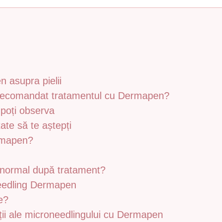
 asupra pielii
fi recomandat tratamentul cu Dermapen?
 poți observa
ate să te aștepți
rmapen?
normal după tratament?
needling Dermapen
e?
cații ale microneedlingului cu Dermapen