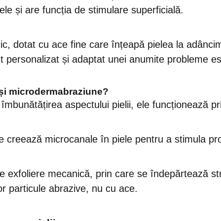
e și are funcția de stimulare superficială.
c, dotat cu ace fine care înțeapă pielea la adâncimi
t personalizat și adaptat unei anumite probleme es
g și microdermabraziune?
îmbunătățirea aspectului pielii, ele funcționează p
re creează microcanale în piele pentru a stimula p
 exfoliere mecanică, prin care se îndepărtează stra
or particule abrazive, nu cu ace.