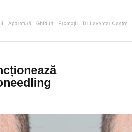
ii
Aparatură
Ghiduri
Promoții
Dr Leventer Centre
cționează
oneedling