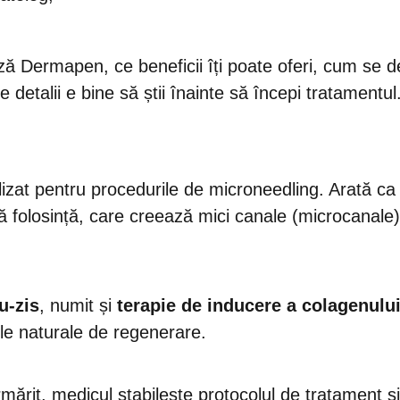
ază Dermapen, ce beneficii îți poate oferi, cum se 
detalii e bine să știi înainte să începi tratamentul
lizat pentru procedurile de microneedling. Arată ca 
ă folosință, care creează mici canale (microcanale) î
u-zis
, numit și
terapie de inducere a colagenulu
le naturale de regenerare.
urmărit, medicul stabilește protocolul de tratament ș