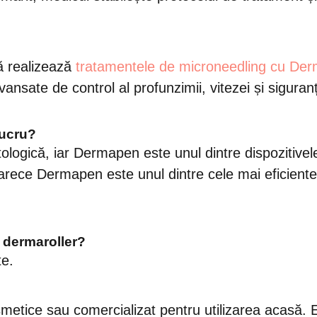
ă realizează
tratamentele de microneedling cu De
vansate de control al profunzimii, vitezei și siguranț
lucru?
logică, iar Dermapen este unul dintre dispozitivel
arece Dermapen este unul dintre cele mai eficiente
 dermaroller?
te.
smetice sau comercializat pentru utilizarea acasă. 