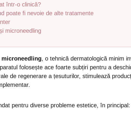
 într-o clinică?
 poate fi nevoie de alte tratamente
nter
și microneedling
u
microneedling
, o tehnică dermatologică minim in
aratul folosește ace foarte subțiri pentru a deschide 
 de regenerare a țesuturilor, stimulează producția
omplementar.
t pentru diverse probleme estetice, în principal: