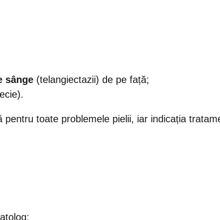
de sânge
(telangiectazii) de pe față;
ecie).
pentru toate problemele pielii, iar indicația tratame
atolog;