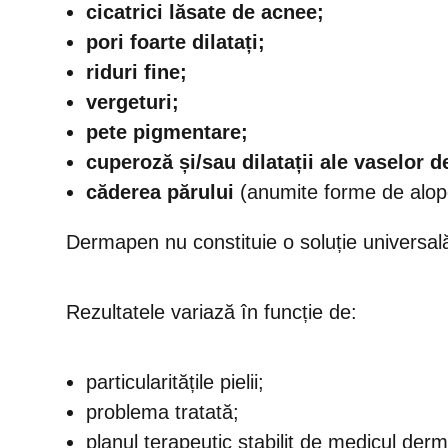
cicatrici lăsate de acnee;
pori foarte dilatați;
riduri fine;
vergeturi;
pete pigmentare;
cuperoză și/sau dilatații ale vaselor 
căderea părului
(anumite forme de alop
Dermapen nu constituie o soluție universală 
Rezultatele variază în funcție de:
particularitățile pielii;
problema tratată;
planul terapeutic stabilit de medicul derm