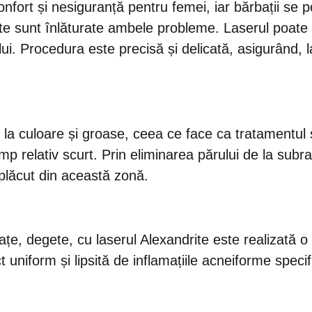
nfort și nesiguranță pentru femei, iar bărbații se po
drite sunt înlăturate ambele probleme. Laserul poate
lui. Procedura este precisă și delicată, asigurând, la
 la culoare și groase, ceea ce face ca tratamentul 
mp relativ scurt. Prin eliminarea părului de la subra
eplăcut din această zonă.
țe, degete, cu laserul Alexandrite este realizată o e
 uniform și lipsită de inflamațiile acneiforme specifi