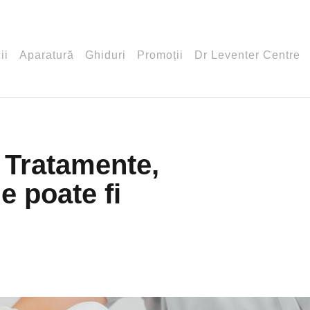
ii
Aparatură
Ghiduri
Promoții
Dr Leventer Centre
. Tratamente,
ne poate fi