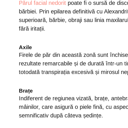
Părul facial nedorit
poate fi o sursă de disco
bărbiei. Prin epilarea definitivă cu Alexan
superioară, bărbie, obraji sau linia maxilaru
fără iritații.
Axile
Firele de păr din această zonă sunt închise
rezultate remarcabile și de durată într-un ti
totodată transpirația excesivă și mirosul n
Brațe
Indiferent de regiunea vizată, brațe, antebra
mâinilor, care asigură o piele fină, cu aspect
semnificativ după câteva ședințe.