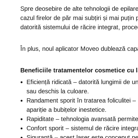
Spre deosebire de alte tehnologii de epilar
cazul firelor de păr mai subțiri și mai puțin
datorită sistemului de răcire integrat, proc
În plus, noul aplicator Moveo dublează capac
Beneficiile tratamentelor cosmetice cu 
Eficiență ridicată – datorită lungimii de un
sau deschis la culoare.
Randament sporit în tratarea foliculitei – 
apariție a bubițelor inestetice.
Rapiditate – tehnologia avansată permite
Confort sporit – sistemul de răcire integra
Siguranță – acest laser este conceput pentr