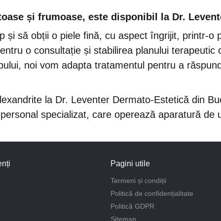
ătoase și frumoase, este disponibil la Dr. Leven
 și să obții o piele fină, cu aspect îngrijit, printr
ntru o consultație și stabilirea planului terapeutic 
pului, noi vom adapta tratamentul pentru a răspunde
lexandrite la Dr. Leventer Dermato-Estetică din Bucu
ersonal specializat, care operează aparatură de u
nți
Pagini utile
Termeni și condiții
Politică de confidențialitate
Politică GDPR
Sitemap