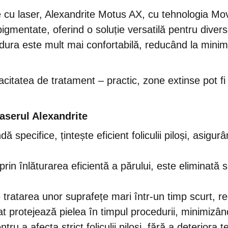
e cu laser, Alexandrite Motus AX, cu tehnologia Move
 pigmentate, oferind o soluție versatilă pentru diver
edura este mult mai confortabilă, reducând la minimum
itatea de tratament – practic, zone extinse pot fi t
laserul Alexandrite
dă specifice, țintește eficient foliculii piloși, asigu
prin înlăturarea eficientă a părului, este eliminată s
 tratarea unor suprafețe mari într-un timp scurt, r
t protejează pielea în timpul procedurii, minimizând d
u a afecta strict foliculii piloși, fără a deteriora ț