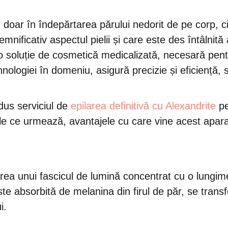
 doar în îndepărtarea părului nedorit de pe corp, ci ș
 semnificativ aspectul pielii și care este des întâlnită
 soluție de cosmetică medicalizată, necesară pentru
hnologiei în domeniu, asigură precizie și eficiență, s
dus serviciul de
epilarea definitivă cu Alexandrite
pe
le ce urmează, avantajele cu care vine acest aparat 
erea unui fascicul de lumină concentrat cu o lungi
e absorbită de melanina din firul de păr, se transfo
i.