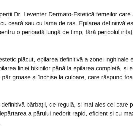
ții Dr. Leventer Dermato-Estetică femeilor care se c
 cu ceară sau cu lama de ras. Epilarea definitivă 
tru o perioadă lungă de timp, fără pericolul iritații
stetic plăcut, epilarea definitivă a zonei inghinal
pilarea liniei bikinilor până la epilarea completă, și
e păr groase și închise la culoare, care răspund foa
efinitivă bărbații, de regulă, și mai ales cei care p
depărtarea a părului nedorit rapid, eficient și cu 
.