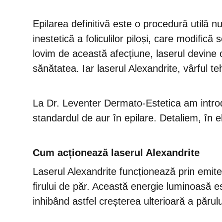
Epilarea definitivă este o procedură utilă nu
inestetică a foliculilor piloși, care modifică
lovim de această afecțiune, laserul devine o
sănătatea. Iar laserul Alexandrite, vârful te
La Dr. Leventer Dermato-Estetica am intro
standardul de aur în epilare. Detaliem, în e
Cum acționează laserul Alexandrite
Laserul Alexandrite funcționează prin emit
firului de păr. Această energie luminoasă est
inhibând astfel creșterea ulterioară a părulu