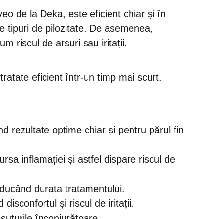
o de la Deka, este eficient chiar și în
se tipuri de pilozitate. De asemenea,
 riscul de arsuri sau iritații.
ratate eficient într-un timp mai scurt.
rând rezultate optime chiar și pentru părul fin
ursa inflamației și astfel dispare riscul de
educând durata tratamentului.
isconfortul și riscul de iritații.
esuturile înconjurătoare.