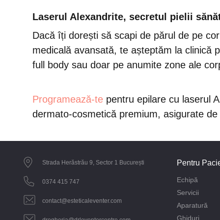
Laserul Alexandrite, secretul pielii săn
Dacă îți dorești să scapi de părul de pe corp
medicală avansată, te așteptăm la clinică pe
full body sau doar pe anumite zone ale cor
Programează-te
pentru epilare cu laserul A
dermato-cosmetică premium, asigurate de p
Pentru Pacie
Strada Herăstrău 9, Sector 1 București
Echipă
0374 415 747
Servicii
contact@esteticaleventer.com
Aparatură
Ghiduri
drogheria@drleventercentre.com