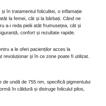
i în tratamentul foliculitei, o inflamație
 atât la femei, cât și la bărbați. Când ne
 a-i reda pielii atât frumusețea, cât și
iguranță, confort și rezultate rapide.
ntru a le oferi pacienților acces la
revoluționar și în ce zone poate fi utilizat.
me de undă de 755 nm, specifică pigmentului
rmă în căldură și distruge foliculul pilos,